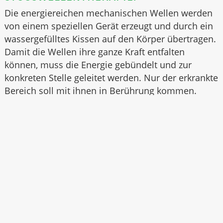
Die energiereichen mechanischen Wellen werden
von einem speziellen Gerät erzeugt und durch ein
wassergefülltes Kissen auf den Körper übertragen.
Damit die Wellen ihre ganze Kraft entfalten
können, muss die Energie gebündelt und zur
konkreten Stelle geleitet werden. Nur der erkrankte
Bereich soll mit ihnen in Berührung kommen.
Winkel und Stärke lassen sich genau einstellen, so
dass Nachbargewebe von der Triggerpunkt-
Stoßwellentherapie unberührt bleibt. Die Richtung
der Stoßwellen wird genau auf das gewünschte
Gebiet gelenkt, durch
wiederholte Anwendungen
kann die Wirkung intensiviert werden.
Wird die Notwendigkeit der Therapie vom Arzt
nachgewiesen, übernimmt die private
Krankenkasse in der Regel drei Behandlungen.