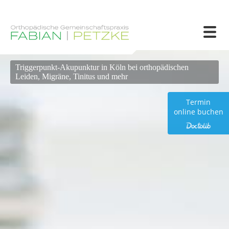
Triggerpunkt-Akupunktur in Köln bei orthopädischen
Leiden, Migräne, Tinitus und mehr
Termin
online buchen