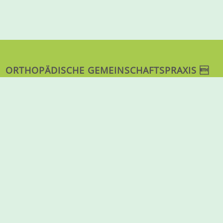
ORTHOPÄDISCHE GEMEINSCHAFTSPRAXIS 
DR. MED. STEFFEN FABIAN & ULF PETZKE
Weißhausstr. 27
50939 Köln
Anfahrt
ALLGEMEINE TERMINVEREINBARUNG:
+49 (0) 221-410911
PRIVAT & SELBSTZAHLER:
+49 (0) 221-424 8302
TELEFAX:
+49 (0) 221-414 486